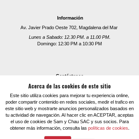
Información
Av. Javier Prado Oeste 702, Magdalena del Mar
Lunes a Sabado: 12.30 PM. a 11.00 PM.
Domingo: 12:30 PM a 10:30 PM
Contáctanos
Acerca de las cookies de este sitio
Delivery:
01 461 9092
Reservas: +51 998318499
Este sitio utiliza cookies para mejorar tu experiencia online,
poder compartir contenido en redes sociales, medir el trafico en
(A partir de las 12.30 PM)
este sitio web y mostrarte anuncios personalizados basados en
Corporativo:
tu actividad de navegación. Al hacer clic en ACEPTAR, aceptas
el uso de cookies de Sam y Chau SAC y sus socios. Para
reservasyeventos@grupofusen.pe
obtener más información, consulta las
políticas de cookies
.