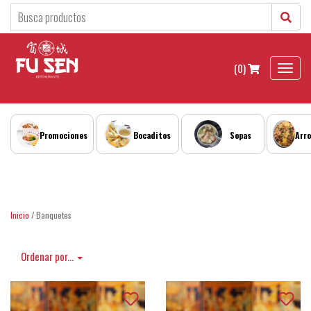
Restaurante
RESTAURANTE
Historia
(0)
(0)
Toggl
naviga
Buffet
Eventos
Promociones
Bocaditos
Sopas
Arr
Inicio
/ Banquetes
Ordenar por...